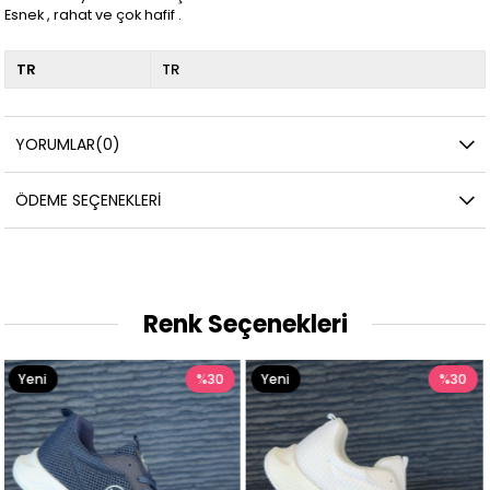
Esnek , rahat ve çok hafif .
TR
TR
YORUMLAR
(0)
ÖDEME SEÇENEKLERI
Renk Seçenekleri
Yeni
%30
Yeni
%30
Ürün
Ürün