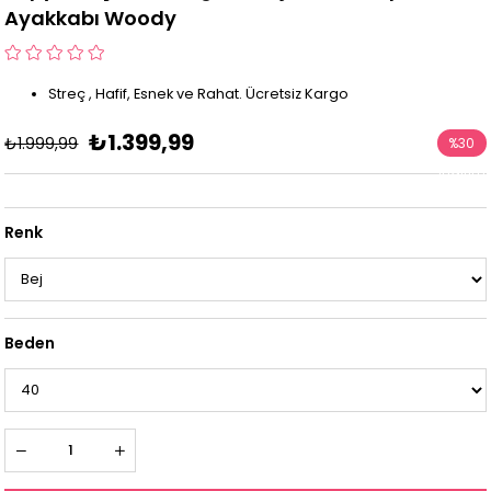
Ayakkabı Woody
Streç , Hafif, Esnek ve Rahat. Ücretsiz Kargo
₺1.399,99
₺1.999,99
%
30
İndirim
Renk
Beden