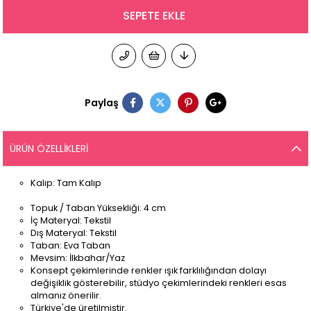
Paylaş
ÜRÜN ÖZELLIKLERI
Kalıp: Tam Kalıp
Topuk / Taban Yüksekliği: 4 cm
İç Materyal: Tekstil
Dış Materyal: Tekstil
Taban: Eva Taban
Mevsim: İlkbahar/Yaz
Konsept çekimlerinde renkler ışık farklılığından dolayı
değişiklik gösterebilir, stüdyo çekimlerindeki renkleri esas
almanız önerilir.
Türkiye'de üretilmiştir.