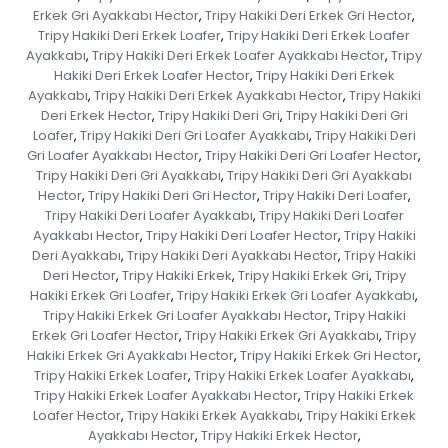
Erkek Gri Ayakkabı Hector
Tripy Hakiki Deri Erkek Gri Hector
,
,
Tripy Hakiki Deri Erkek Loafer
Tripy Hakiki Deri Erkek Loafer
,
Ayakkabı
Tripy Hakiki Deri Erkek Loafer Ayakkabı Hector
Tripy
,
,
Hakiki Deri Erkek Loafer Hector
Tripy Hakiki Deri Erkek
,
Ayakkabı
Tripy Hakiki Deri Erkek Ayakkabı Hector
Tripy Hakiki
,
,
Deri Erkek Hector
Tripy Hakiki Deri Gri
Tripy Hakiki Deri Gri
,
,
Loafer
Tripy Hakiki Deri Gri Loafer Ayakkabı
Tripy Hakiki Deri
,
,
Gri Loafer Ayakkabı Hector
Tripy Hakiki Deri Gri Loafer Hector
,
,
Tripy Hakiki Deri Gri Ayakkabı
Tripy Hakiki Deri Gri Ayakkabı
,
Hector
Tripy Hakiki Deri Gri Hector
Tripy Hakiki Deri Loafer
,
,
,
Tripy Hakiki Deri Loafer Ayakkabı
Tripy Hakiki Deri Loafer
,
Ayakkabı Hector
Tripy Hakiki Deri Loafer Hector
Tripy Hakiki
,
,
Deri Ayakkabı
Tripy Hakiki Deri Ayakkabı Hector
Tripy Hakiki
,
,
Deri Hector
Tripy Hakiki Erkek
Tripy Hakiki Erkek Gri
Tripy
,
,
,
Hakiki Erkek Gri Loafer
Tripy Hakiki Erkek Gri Loafer Ayakkabı
,
,
Tripy Hakiki Erkek Gri Loafer Ayakkabı Hector
Tripy Hakiki
,
Erkek Gri Loafer Hector
Tripy Hakiki Erkek Gri Ayakkabı
Tripy
,
,
Hakiki Erkek Gri Ayakkabı Hector
Tripy Hakiki Erkek Gri Hector
,
,
Tripy Hakiki Erkek Loafer
Tripy Hakiki Erkek Loafer Ayakkabı
,
,
Tripy Hakiki Erkek Loafer Ayakkabı Hector
Tripy Hakiki Erkek
,
Loafer Hector
Tripy Hakiki Erkek Ayakkabı
Tripy Hakiki Erkek
,
,
Ayakkabı Hector
Tripy Hakiki Erkek Hector
,
,