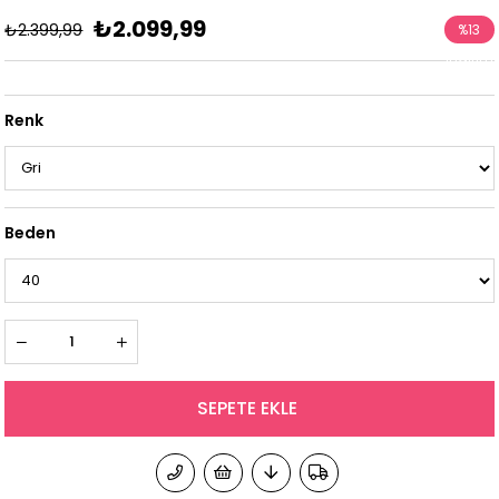
₺2.099,99
₺2.399,99
%
13
İndirim
Renk
Beden