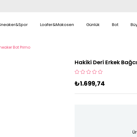
Sneaker&Spor
Loafer&Makosen
Günlük
Bot
Bü
Sneaker Bot Primo
Hakiki Deri Erkek Bağ
₺1.699,74
Ür