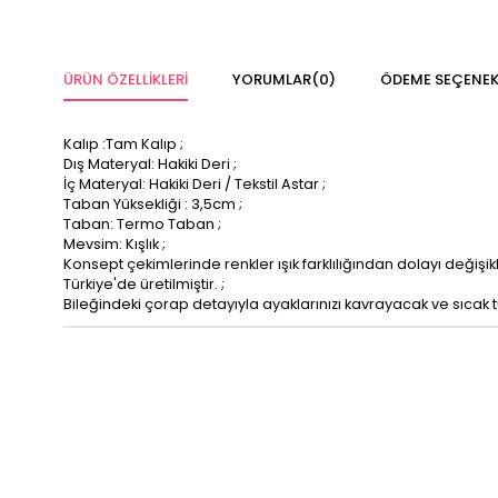
ÜRÜN ÖZELLIKLERI
YORUMLAR
(0)
ÖDEME SEÇENEK
Kalıp :Tam Kalıp ;
Dış Materyal: Hakiki Deri ;
İç Materyal: Hakiki Deri / Tekstil Astar ;
Taban Yüksekliği : 3,5cm ;
Taban: Termo Taban ;
Mevsim: Kışlık ;
Konsept çekimlerinde renkler ışık farklılığından dolayı değişikl
Türkiye'de üretilmiştir. ;
Bileğindeki çorap detayıyla ayaklarınızı kavrayacak ve sıcak t