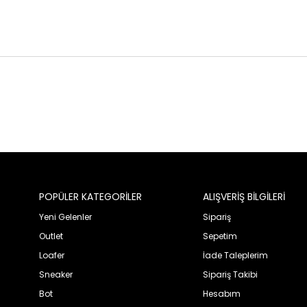
POPÜLER KATEGORİLER
ALIŞVERİŞ BİLGİLERİ
Yeni Gelenler
Sipariş
Outlet
Sepetim
Loafer
İade Taleplerim
Sneaker
Sipariş Takibi
Bot
Hesabım