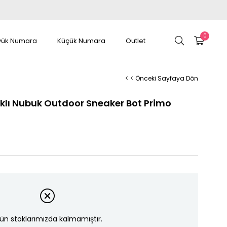
0
yük Numara
Küçük Numara
Outlet
< < Önceki Sayfaya Dön
cıklı Nubuk Outdoor Sneaker Bot Primo
ün stoklarımızda kalmamıştır.