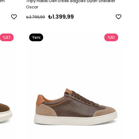
Kum
Tripy Hakiki Deri Erkek Bağcıklı Siyah Sneaker
Oscar
₺1.399,99
₺2.799,99
%37
Yeni
%51
Ürün