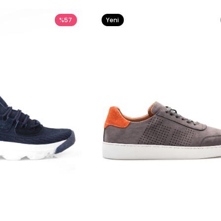
%57
Yeni
Ürün