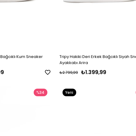
k Bağcıklı Kum Sneaker
Tripy Hakiki Deri Erkek Bağcıklı Siyah S
Ayakkabı Arira
99
₺1.399,99
₺2.799,99
%34
Yeni
Ürün