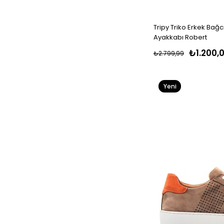
Tripy Triko Erkek Bağc
Ayakkabı Robert
₺1.200,
₺2.799,99
Yeni
Ürün