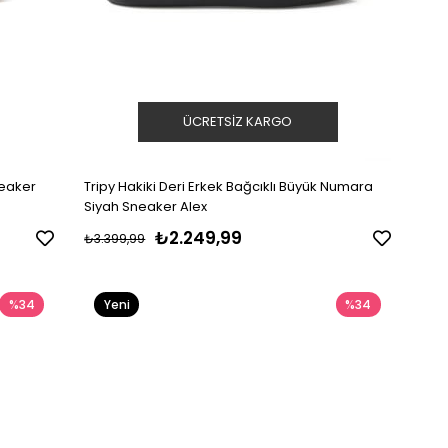
ÜCRETSIZ KARGO
neaker
Tripy Hakiki Deri Erkek Bağcıklı Büyük Numara
Siyah Sneaker Alex
₺2.249,99
₺3.399,99
%34
Yeni
%34
Ürün