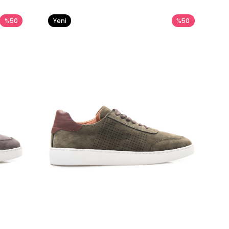
%50
Yeni
%50
Ürün