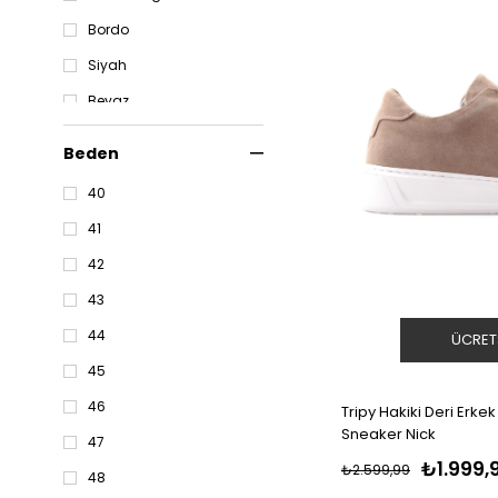
Bordo
Siyah
Beyaz
Taba
Beden
Kahve
40
Gri
41
Füme
42
Lacivert
43
44
ÜCRET
45
46
Tripy Hakiki Deri Erkek
Sneaker Nick
47
₺1.999,
₺2.599,99
48