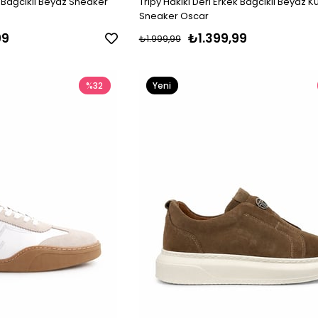
k Bağcıklı Beyaz Sneaker
Tripy Hakiki Deri Erkek Bağcıklı Beyaz 
Sneaker Oscar
99
₺1.399,99
₺1.999,99
%32
Yeni
Ürün