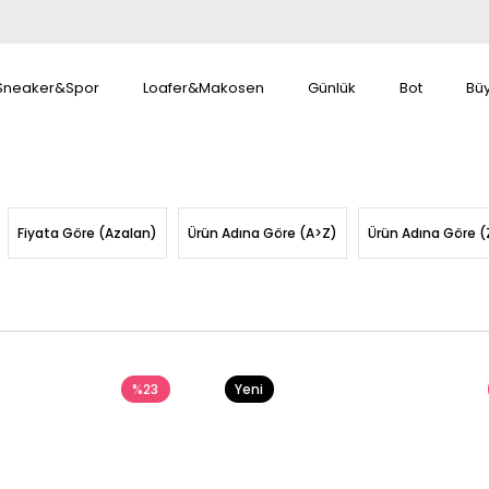
Sneaker&Spor
Loafer&Makosen
Günlük
Bot
Bü
Fiyata Göre (Azalan)
Ürün Adına Göre (A>Z)
Ürün Adına Göre (
%23
Yeni
Ürün