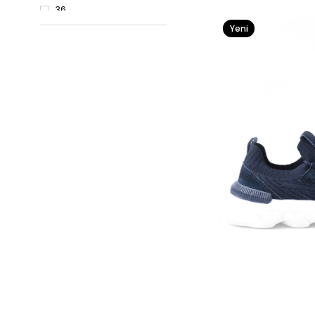
36
Yeni
37
Ürün
38
39
49
50