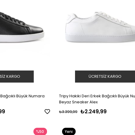
SIZ KARGO
ÜCRETSIZ KARGO
ek Bağcıklı Büyük Numara
Tripy Hakiki Deri Erkek Bağcıklı Büyük 
Beyaz Sneaker Alex
99
₺2.249,99
₺3.399,99
%50
Yeni