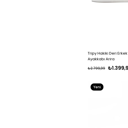
Tripy Hakiki Deri Erke
Ayakkabı Arira
₺1.399,
₺2.799,99
Yeni
Ürün