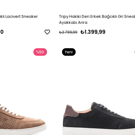
ıklı Lacivert Sneaker
Tripy Hakiki Deri Erkek Bağcıklı Gri Sne
Ayakkabı Arira
00
₺1.399,99
₺2.799,99
%50
Yeni
Ürün