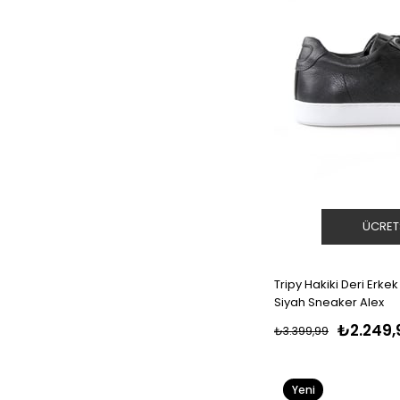
ÜCRET
Tripy Hakiki Deri Erk
Siyah Sneaker Alex
₺2.249,
₺3.399,99
Yeni