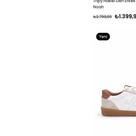
Tripy Hakiki Deri Erke
Noah
₺1.399,
₺2.799,99
Yeni
Ürün