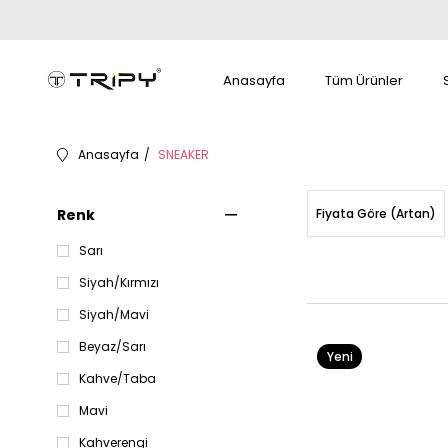
Anasayfa
Tüm Ürünler
Anasayfa
SNEAKER
Renk
Fiyata Göre (Artan)
Sarı
Siyah/Kırmızı
Siyah/Mavi
Beyaz/Sarı
Yeni
Kahve/Taba
Ürün
Mavi
Kahverengi