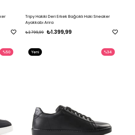
aker
Tripy Hakiki Deri Erkek Bağcıklı Haki Sneaker
Ayakkabı Arira
₺1.399,99
₺2.799,99
%50
Yeni
%34
Ürün