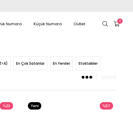
0
yük Numara
Küçük Numara
Outlet
Z<A)
En Çok Satanlar
En Yeniler
Stoktakiler
%23
Yeni
%57
Ürün