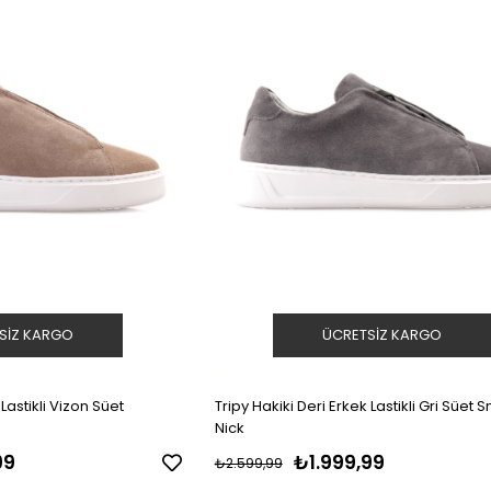
SIZ KARGO
ÜCRETSIZ KARGO
 Lastikli Vizon Süet
Tripy Hakiki Deri Erkek Lastikli Gri Süet 
Nick
99
₺1.999,99
₺2.599,99